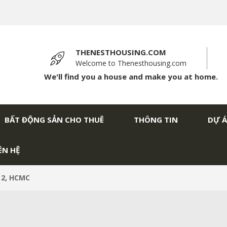
THENESTHOUSING.COM
Welcome to Thenesthousing.com
We'll find you a house and make you at home.
BẤT ĐỘNG SẢN CHO THUÊ
THÔNG TIN
DỰ 
ÊN HỆ
 2, HCMC