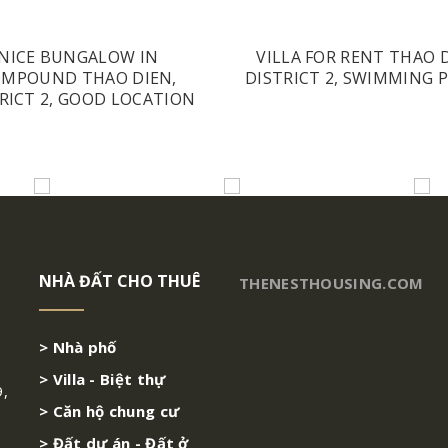
NICE BUNGALOW IN
VILLA FOR RENT THAO D
MPOUND THAO DIEN,
DISTRICT 2, SWIMMING 
RICT 2, GOOD LOCATION
NHÀ ĐẤT CHO THUÊ
THENESTHOUSING.COM
> Nhà phố
> Villa - Biệt thự
9,
> Căn hộ chung cư
> Đất dự án - Đất ở