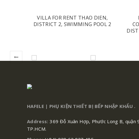
VILLA FOR RENT THAO DIEN,
DISTRICT 2, SWIMMING POOL 2
CO
DIST
HAFELE | PHỤ KIỆN THIẾT BỊ BẾP NHẬP KHẨU .
Address:
369 Đỗ Xuân Hợp, Phước Long B, quận 
TP.HCM.