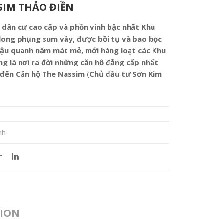
SIM THẢO ĐIỀN
u dân cư cao cấp và phồn vinh bậc nhất Khu
long phụng sum vầy, được bồi tụ và bao bọc
hậu quanh năm mát mẻ, mới hàng loạt các Khu
ng là nơi ra đời những căn hộ đẳng cấp nhất
 đến Căn hộ The Nassim (Chủ đầu tư Sơn Kim
nh
TION